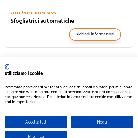
,
Pasta fresca
Pasta secca
Sfogliatrici automatiche
Richiedi informazioni
1
2
3
Successivo
Utilizziamo i cookie
Potremmo posizionarli per l'analisi dei dati dei nostri visitatori, per migliorare
il nostro sito Web, mostrare contenuti personalizzati e offrirti un'esperienza di
navigazione eccezionale. Per ulteriori informazioni sui cookie che utilizziamo
apri le impostazioni.
© Penta Engineering S.r.l. socio unico
|
Privacy
Accetta tutti
Nega
Lista Elementi
Modifica